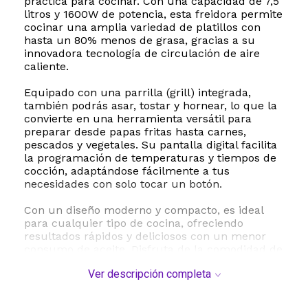
práctica para cocinar. Con una capacidad de 7,5
litros y 1600W de potencia, esta freidora permite
cocinar una amplia variedad de platillos con
hasta un 80% menos de grasa, gracias a su
innovadora tecnología de circulación de aire
caliente.
Equipado con una parrilla (grill) integrada,
también podrás asar, tostar y hornear, lo que la
convierte en una herramienta versátil para
preparar desde papas fritas hasta carnes,
pescados y vegetales. Su pantalla digital facilita
la programación de temperaturas y tiempos de
cocción, adaptándose fácilmente a tus
necesidades con solo tocar un botón.
Con un diseño moderno y compacto, es ideal
para cualquier tipo de cocina, ofreciendo
resultados rápidos y deliciosos con un menor
consumo de aceite. Disfruta de la comodidad de
cocinar de manera más saludable sin renunciar
Ver descripción completa
al sabor.
CARACTERISTICAS: