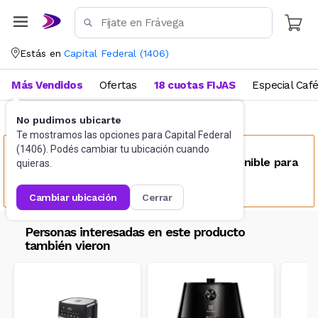
Estás en
Capital Federal
(
1406
)
Más Vendidos
Ofertas
18 cuotas FIJAS
Especial Caf
No pudimos ubicarte
Cocina
Freidoras
Te mostramos las opciones para
Capital Federal
(
1406
). Podés cambiar tu ubicación cuando
Este producto no se encuentra disponible para
quieras.
tu ubicación
cambiar ubicación
cerrar
Personas interesadas en este producto
también vieron