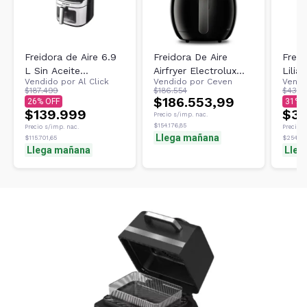
Freidora de Aire 6.9
Freidora De Aire
Freid
L Sin Aceite
Airfryer Electrolux
Lilia
Vendido por
Al Click
Vendido por
Ceven
Vendi
Telefunken
Efficient Eaf10 3,2lts
Vapo
$187.499
$186.554
$439.4
EASYFRYER-6900
Stea
$186.553,99
26
31
$139.999
AF95
$30
Precio s/imp. nac.
$154.176,85
Precio s/imp. nac.
Precio s
Llega mañana
$115.701,65
$254.20
Llega mañana
Lleg