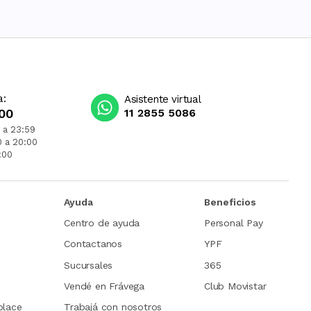
a:
Asistente virtual
00
11 2855 5086
 a 23:59
0 a 20:00
:00
Ayuda
Beneficios
Centro de ayuda
Personal Pay
Contactanos
YPF
Sucursales
365
Vendé en Frávega
Club Movistar
place
Trabajá con nosotros