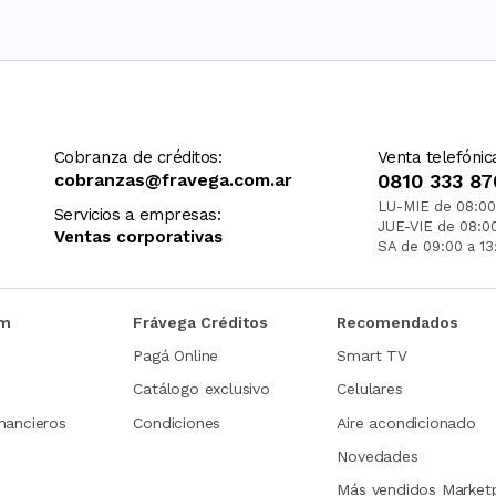
Cobranza de créditos:
Venta telefónic
cobranzas@fravega.com.ar
0810 333 87
LU-MIE de 08:00
Servicios a empresas:
JUE-VIE de 08:0
Ventas corporativas
SA de 09:00 a 13
om
Frávega Créditos
Recomendados
Pagá Online
Smart TV
Catálogo exclusivo
Celulares
nancieros
Condiciones
Aire acondicionado
Novedades
Más vendidos Market