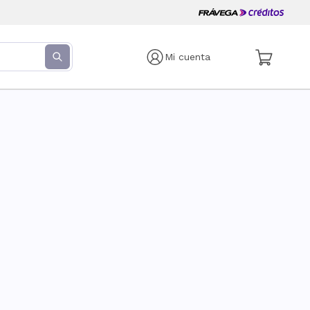
Mi cuenta
s