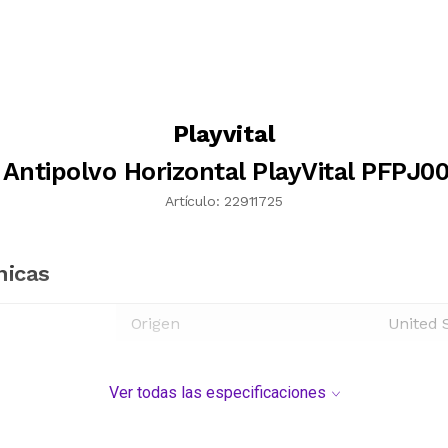
Playvital
Antipolvo Horizontal PlayVital PFPJ0
Artículo:
22911725
nicas
Origen
United 
Ver todas las especificaciones