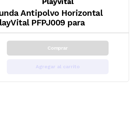
Playvital
unda Antipolvo Horizontal
layVital PFPJ009 para
Comprar
Agregar al carrito