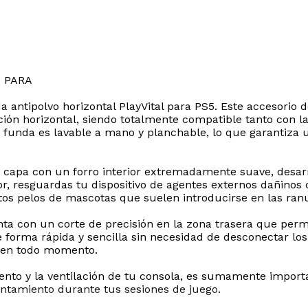
 PARA
 antipolvo horizontal PlayVital para PS5. Este accesorio 
ción horizontal, siendo totalmente compatible tanto con la
ta funda es lavable a mano y planchable, lo que garantiz
le capa con un forro interior extremadamente suave, desar
ector, resguardas tu dispositivo de agentes externos dañin
tos pelos de mascotas que suelen introducirse en las ranu
nta con un corte de precisión en la zona trasera que perm
e forma rápida y sencilla sin necesidad de desconectar lo
ro en todo momento.
nto y la ventilación de tu consola, es sumamente importa
lentamiento durante tus sesiones de juego.