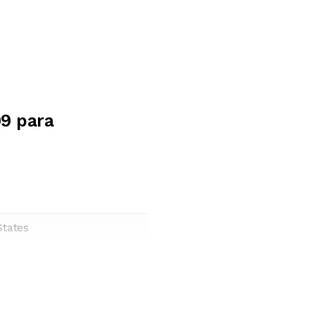
09 para
States