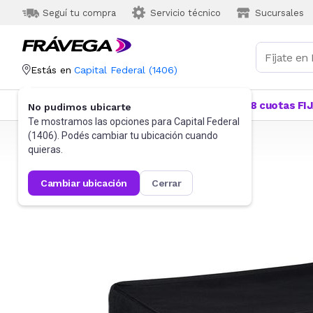
Seguí tu compra
Servicio técnico
Sucursales
Estás en
Capital Federal
(
1406
)
Categorías
Más Vendidos
Ofertas
18 cuotas FI
No pudimos ubicarte
Te mostramos las opciones para
Capital Federal
(
1406
). Podés cambiar tu ubicación cuando
Frávega
Videojuegos
Accesorios
quieras.
cambiar ubicación
cerrar