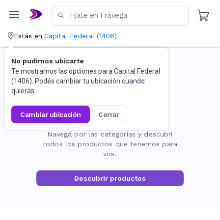
Estás en
Capital Federal
(
1406
)
No pudimos ubicarte
Te mostramos las opciones para
Capital Federal
(
1406
). Podés cambiar tu ubicación cuando
quieras.
cambiar ubicación
cerrar
La página no existe
Navegá por las categorías y descubrí
todos los productos que tenemos para
vos.
Descubrir productos