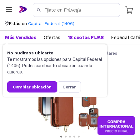
Estás en
Capital Federal
(
1406
)
Más Vendidos
Ofertas
18 cuotas FIJAS
Especial Caf
No pudimos ubicarte
Accesorios para Celulares
Fundas para celulares
Te mostramos las opciones para
Capital Federal
(
1406
). Podés cambiar tu ubicación cuando
quieras.
cambiar ubicación
cerrar