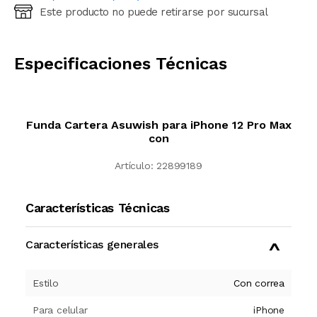
Este producto no puede retirarse por sucursal
Ingresá código postal (sólo números)
CALCULAR
Especificaciones Técnicas
Funda Cartera Asuwish para iPhone 12 Pro Max
con
Artículo:
22899189
Características Técnicas
Características generales
Estilo
Con correa
Para celular
iPhone