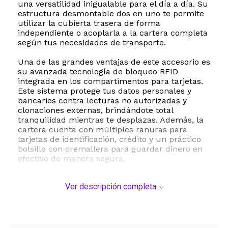
una versatilidad inigualable para el día a día. Su
estructura desmontable dos en uno te permite
utilizar la cubierta trasera de forma
independiente o acoplarla a la cartera completa
según tus necesidades de transporte.
Una de las grandes ventajas de este accesorio es
su avanzada tecnología de bloqueo RFID
integrada en los compartimentos para tarjetas.
Este sistema protege tus datos personales y
bancarios contra lecturas no autorizadas y
clonaciones externas, brindándote total
tranquilidad mientras te desplazas. Además, la
cartera cuenta con múltiples ranuras para
tarjetas de identificación, crédito y un práctico
bolsillo con cremallera para guardar dinero en
efectivo de manera segura.
La funda es totalmente compatible con la
Ver descripción completa
tecnología de carga inalámbrica y accesorios
magnéticos, lo que facilita la recarga de la
batería sin necesidad de retirar el protector. El
paquete incluye una correa cruzada
desmontable y ajustable que transforma tu