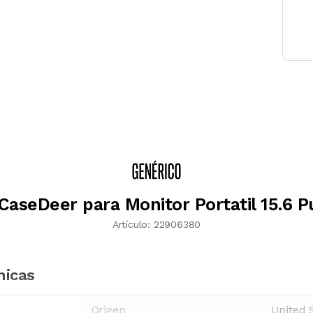
CaseDeer para Monitor Portatil 15.6 P
Artículo:
22906380
nicas
Origen
United 