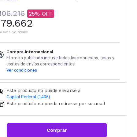
106.216
25
79.662
io s/imp. nac.
$79.662
Compra internacional
El precio publicado incluye todos los impuestos, tasas y
costos de envíos correspondientes
Ver condiciones
Este producto no puede enviarse a
Capital Federal (1406)
Este producto no puede retirarse por sucursal
Ingresá código postal (sólo números)
CALCULAR
Comprar