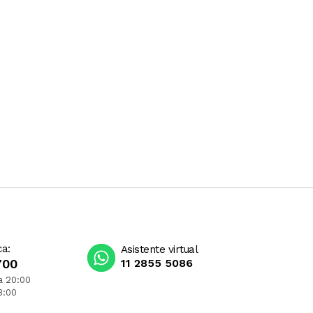
ca:
Asistente virtual
700
11 2855 5086
a 20:00
3:00