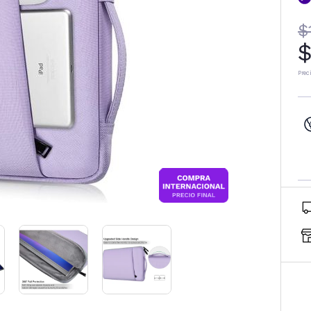
$
$
Prec