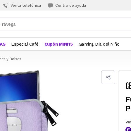
Venta telefónica
Centro de ayuda
JAS
Especial Café
Cupón MINI15
Gaming Día del Niño
hes y Bolsos
F
P
Ve