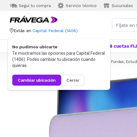
Seguí tu compra
Servicio técnico
Sucursales
Estás en
Capital Federal
(
1406
)
Categorías
Más Vendidos
Ofertas
18 cuotas FI
No pudimos ubicarte
Te mostramos las opciones para
Capital Federal
(
1406
). Podés cambiar tu ubicación cuando
Frávega
Informática
Accesorios de Informática
Fundas, Estuc
quieras.
cambiar ubicación
cerrar