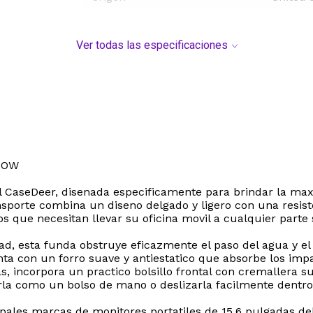
Ver todas las especificaciones
POW
il CaseDeer, disenada especificamente para brindar la ma
ansporte combina un diseno delgado y ligero con una resist
os que necesitan llevar su oficina movil a cualquier parte
ad, esta funda obstruye eficazmente el paso del agua y el
enta con un forro suave y antiestatico que absorbe los imp
 incorpora un practico bolsillo frontal con cremallera su
rla como un bolso de mano o deslizarla facilmente dentr
pales marcas de monitores portatiles de 15.6 pulgadas de