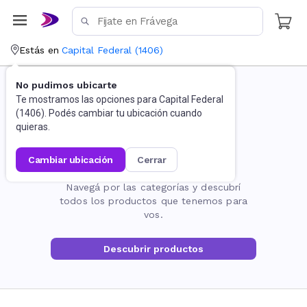
Estás en
Capital Federal
(
1406
)
No pudimos ubicarte
Te mostramos las opciones para
Capital Federal
(
1406
). Podés cambiar tu ubicación cuando
quieras.
cambiar ubicación
cerrar
La página no existe
Navegá por las categorías y descubrí
todos los productos que tenemos para
vos.
Descubrir productos