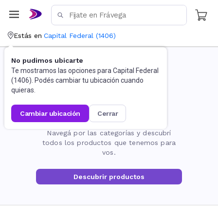
Estás en
Capital Federal
(
1406
)
No pudimos ubicarte
Te mostramos las opciones para
Capital Federal
(
1406
). Podés cambiar tu ubicación cuando
quieras.
cambiar ubicación
cerrar
La página no existe
Navegá por las categorías y descubrí
todos los productos que tenemos para
vos.
Descubrir productos