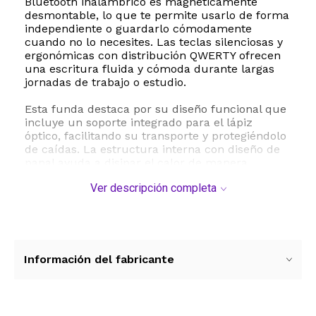
Bluetooth inalámbrico es magnéticamente
desmontable, lo que te permite usarlo de forma
independiente o guardarlo cómodamente
cuando no lo necesites. Las teclas silenciosas y
ergonómicas con distribución QWERTY ofrecen
una escritura fluida y cómoda durante largas
jornadas de trabajo o estudio.
Esta funda destaca por su diseño funcional que
incluye un soporte integrado para el lápiz
óptico, facilitando su transporte y protegiéndolo
de caídas. La estructura interna con diseño de
panal ayuda a disipar el calor de manera
eficiente, prolongando la vida útil de tu tableta.
Ver descripción completa
Fabricada con materiales de alta resistencia,
proporciona una protección completa contra
golpes, rayones y caídas accidentales. Su
batería recargable de larga duración ofrece
hasta 80 horas de uso continuo con una sola
carga de 2 a 3 horas, ideal para llevar a la
Información del fabricante
oficina, escuela o de viaje.
ESTE PRODUCTO VIENE DE USA DENTRO DEL
MARCO DEL SERVICIO "PUERTA A PUERTA" QUE