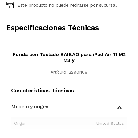
Este producto no puede retirarse por sucursal
Ingresá código postal (sólo números)
CALCULAR
Especificaciones Técnicas
Funda con Teclado BAIBAO para iPad Air 11 M2
M3 y
Artículo:
22901109
Características Técnicas
Modelo y origen
Origen
United States