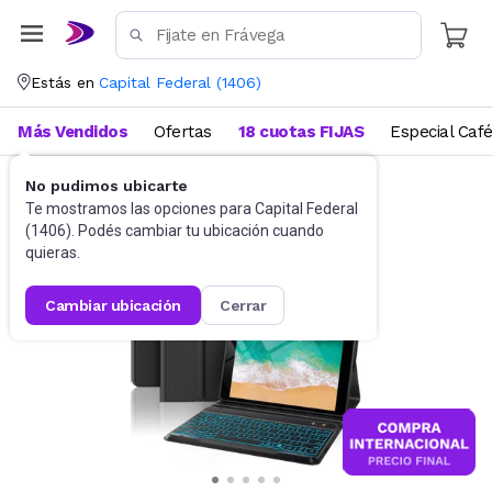
Estás en
Capital Federal
(
1406
)
Más Vendidos
Ofertas
18 cuotas FIJAS
Especial Caf
No pudimos ubicarte
Tablets
Fundas, Cobertores y Films
Te mostramos las opciones para
Capital Federal
(
1406
). Podés cambiar tu ubicación cuando
quieras.
cambiar ubicación
cerrar