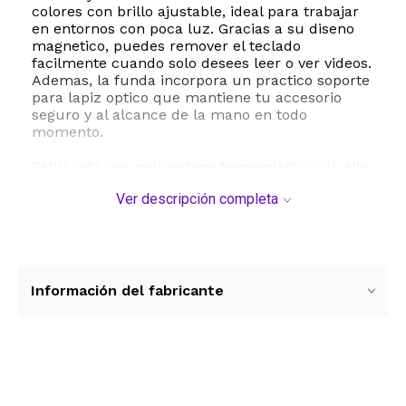
colores con brillo ajustable, ideal para trabajar
en entornos con poca luz. Gracias a su diseno
magnetico, puedes remover el teclado
facilmente cuando solo desees leer o ver videos.
Ademas, la funda incorpora un practico soporte
para lapiz optico que mantiene tu accesorio
seguro y al alcance de la mano en todo
momento.
Fabricada con poliuretano termoplastico de alta
calidad y un diseno interior en forma de panal,
Ver descripción completa
esta funda ofrece una excelente disipacion de
calor y proteccion contra impactos, prolongando
la vida util de tu dispositivo. Cuenta con funcion
de encendido y apagado automatico al abrir o
cerrar la tapa, optimizando el rendimiento de la
bateria. Su bateria recargable de larga duracion
Información del fabricante
ofrece hasta 168 horas de uso continuo con una
sola carga mediante cable USB.
ESTE PRODUCTO VIENE DE USA DENTRO DEL
MARCO DEL SERVICIO "PUERTA A PUERTA" QUE
Ver más contenido
RIGE PARA LOS ENVíOS POSTALES