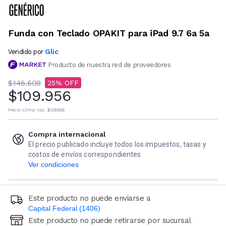
Funda con Teclado OPAKIT para iPad 9.7 6a 5a
Glic
Vendido por
Producto de nuestra red de proveedores
$146.608
25
$109.956
Precio s/imp. nac.
$109.956
Compra internacional
El precio publicado incluye todos los impuestos, tasas y
costos de envíos correspondientes
Ver condiciones
Este producto no puede enviarse a
Capital Federal (1406)
Este producto no puede retirarse por sucursal
Ingresá código postal (sólo números)