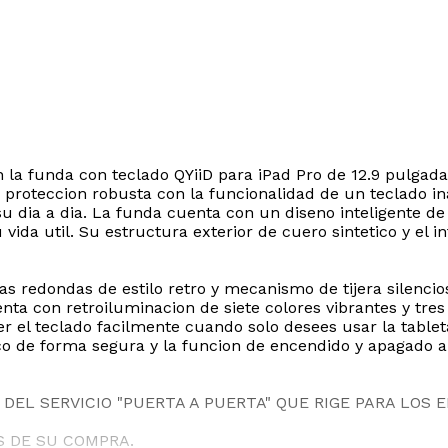
7
on la funda con teclado QYiiD para iPad Pro de 12.9 pulga
proteccion robusta con la funcionalidad de un teclado i
su dia a dia. La funda cuenta con un diseno inteligente d
 vida util. Su estructura exterior de cuero sintetico y el
las redondas de estilo retro y mecanismo de tijera silenc
ta con retroiluminacion de siete colores vibrantes y tres ni
 el teclado facilmente cuando solo desees usar la tablet
co de forma segura y la funcion de encendido y apagado au
DEL SERVICIO "PUERTA A PUERTA" QUE RIGE PARA LOS 
S DE SU COMPRA.