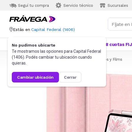
Seguí tu compra
Servicio técnico
Sucursales
Estás en
Capital Federal
(
1406
)
Categorías
Más Vendidos
Ofertas
18 cuotas FI
No pudimos ubicarte
Te mostramos las opciones para
Capital Federal
(
1406
). Podés cambiar tu ubicación cuando
Frávega
Informática
Tablets
Fundas, Cobertores y Films
quieras.
cambiar ubicación
cerrar