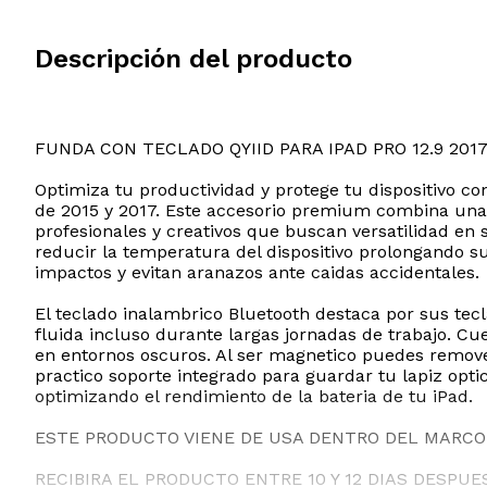
Descripción del producto
FUNDA CON TECLADO QYIID PARA IPAD PRO 12.9 201
Optimiza tu productividad y protege tu dispositivo c
de 2015 y 2017. Este accesorio premium combina una 
profesionales y creativos que buscan versatilidad en 
reducir la temperatura del dispositivo prolongando su
impactos y evitan aranazos ante caidas accidentales.
El teclado inalambrico Bluetooth destaca por sus tec
fluida incluso durante largas jornadas de trabajo. Cuen
en entornos oscuros. Al ser magnetico puedes remover
practico soporte integrado para guardar tu lapiz opti
optimizando el rendimiento de la bateria de tu iPad.
ESTE PRODUCTO VIENE DE USA DENTRO DEL MARCO 
RECIBIRA EL PRODUCTO ENTRE 10 Y 12 DIAS DESPUE