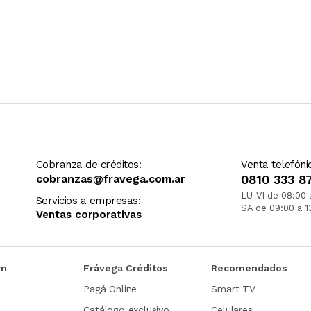
Cobranza de créditos:
Venta telefóni
cobranzas@fravega.com.ar
0810 333 8
LU-VI de 08:00 
Servicios a empresas:
SA de 09:00 a 1
Ventas corporativas
om
Frávega Créditos
Recomendados
Pagá Online
Smart TV
Catálogo exclusivo
Celulares