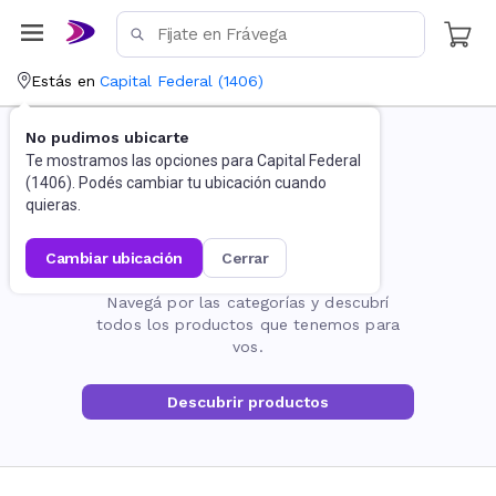
Estás en
Capital Federal
(
1406
)
No pudimos ubicarte
Te mostramos las opciones para
Capital Federal
(
1406
). Podés cambiar tu ubicación cuando
quieras.
cambiar ubicación
cerrar
La página no existe
Navegá por las categorías y descubrí
todos los productos que tenemos para
vos.
Descubrir productos