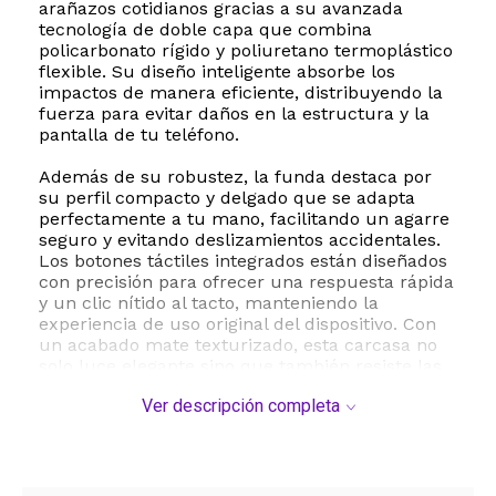
arañazos cotidianos gracias a su avanzada
tecnología de doble capa que combina
policarbonato rígido y poliuretano termoplástico
flexible. Su diseño inteligente absorbe los
impactos de manera eficiente, distribuyendo la
fuerza para evitar daños en la estructura y la
pantalla de tu teléfono.
Además de su robustez, la funda destaca por
su perfil compacto y delgado que se adapta
perfectamente a tu mano, facilitando un agarre
seguro y evitando deslizamientos accidentales.
Los botones táctiles integrados están diseñados
con precisión para ofrecer una respuesta rápida
y un clic nítido al tacto, manteniendo la
experiencia de uso original del dispositivo. Con
un acabado mate texturizado, esta carcasa no
solo luce elegante sino que también resiste las
huellas dactilares y la suciedad.
Ver descripción completa
La instalación es sumamente sencilla y sus
recortes precisos garantizan un acceso total a
todos los puertos, altavoces y a la cámara
trasera, protegiendo las lentes gracias a sus