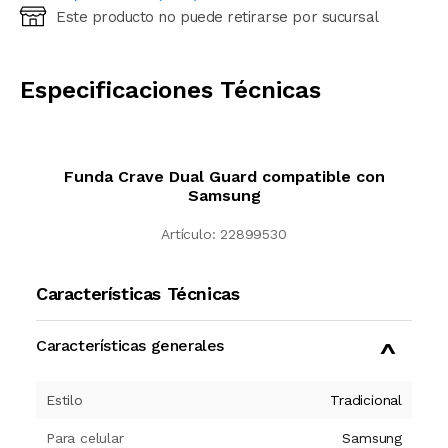
Este producto no puede retirarse por sucursal
Ingresá código postal (sólo números)
CALCULAR
Especificaciones Técnicas
Funda Crave Dual Guard compatible con
Samsung
Artículo:
22899530
Características Técnicas
Características generales
Estilo
Tradicional
Para celular
Samsung