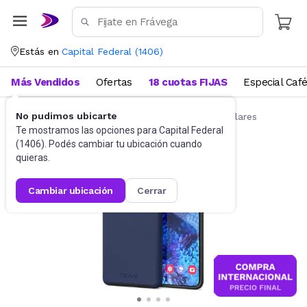
Estás en
Capital Federal
(
1406
)
Más Vendidos
Ofertas
18 cuotas FIJAS
Especial Caf
No pudimos ubicarte
Accesorios para Celulares
Fundas para celulares
Te mostramos las opciones para
Capital Federal
(
1406
). Podés cambiar tu ubicación cuando
quieras.
cambiar ubicación
cerrar