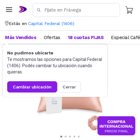
Estás en
Capital Federal
(
1406
)
Más Vendidos
Ofertas
18 cuotas FIJAS
Especial Caf
No pudimos ubicarte
Ropa de cama
Fundas de almohadas
Te mostramos las opciones para
Capital Federal
(
1406
). Podés cambiar tu ubicación cuando
quieras.
cambiar ubicación
cerrar