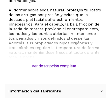
dermatólogos.
Al dormir sobre seda natural, proteges tu rostro
de las arrugas por presión y evitas que la
delicada piel facial sufra estiramientos
innecesarios. Para el cabello, la baja fricción de
la seda de morera previene el encrespamiento,
los nudos y las puntas abiertas, manteniendo
tus peinados y rizos definidos al despertar.
Además, sus propiedades hipoalergénicas y
transpirables regulan la temperatura de forma
natural, manteniéndose fresca al tacto durante
toda la noche.
Ver descripción completa
Este producto cuenta con la certificación OEKO-
TEX, lo que garantiza que está libre de
sustancias nocivas, formaldehído o metales
pesados, siendo totalmente segura para pieles
sensibles. Su diseño clásico incorpora un
práctico cierre de cremallera oculto que evita
Información del fabricante
que la almohada se deslice y asegura un
acabado estético impecable en tu cama.
Especificaciones técnicas: