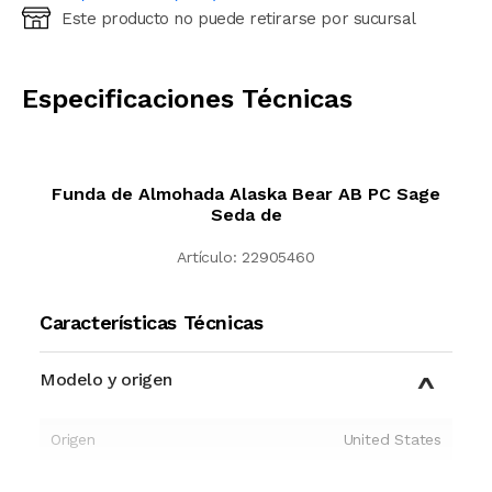
Este producto no puede retirarse por sucursal
Ingresá código postal (sólo números)
CALCULAR
Especificaciones Técnicas
Funda de Almohada Alaska Bear AB PC Sage
Seda de
Artículo:
22905460
Características Técnicas
Modelo y origen
Origen
United States