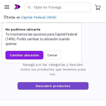
Estás en
Capital Federal
(
1406
)
No pudimos ubicarte
Te mostramos las opciones para
Capital Federal
(
1406
). Podés cambiar tu ubicación cuando
quieras.
cambiar ubicación
cerrar
La página no existe
Navegá por las categorías y descubrí
todos los productos que tenemos para
vos.
Descubrir productos