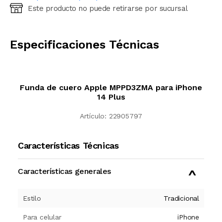
Este producto no puede retirarse por sucursal
Ingresá código postal (sólo números)
CALCULAR
Especificaciones Técnicas
Funda de cuero Apple MPPD3ZMA para iPhone
14 Plus
Artículo:
22905797
Características Técnicas
Características generales
Estilo
Tradicional
Para celular
iPhone