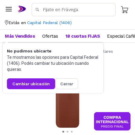
Estás en
Capital Federal
(
1406
)
Más Vendidos
Ofertas
18 cuotas FIJAS
Especial Caf
No pudimos ubicarte
Accesorios para Celulares
Fundas para celulares
Te mostramos las opciones para
Capital Federal
(
1406
). Podés cambiar tu ubicación cuando
quieras.
cambiar ubicación
cerrar