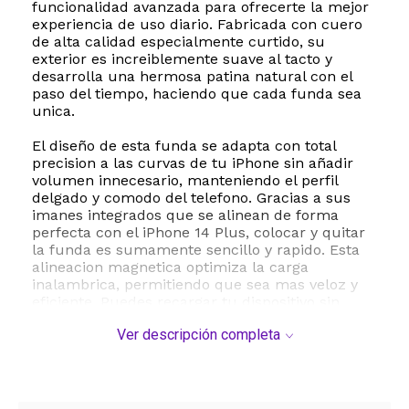
funcionalidad avanzada para ofrecerte la mejor
experiencia de uso diario. Fabricada con cuero
de alta calidad especialmente curtido, su
exterior es increiblemente suave al tacto y
desarrolla una hermosa patina natural con el
paso del tiempo, haciendo que cada funda sea
unica.
El diseño de esta funda se adapta con total
precision a las curvas de tu iPhone sin añadir
volumen innecesario, manteniendo el perfil
delgado y comodo del telefono. Gracias a sus
imanes integrados que se alinean de forma
perfecta con el iPhone 14 Plus, colocar y quitar
la funda es sumamente sencillo y rapido. Esta
alineacion magnetica optimiza la carga
inalambrica, permitiendo que sea mas veloz y
eficiente. Puedes recargar tu dispositivo sin
necesidad de retirar la funda, simplemente
Ver descripción completa
acoplando tu cargador MagSafe o colocandolo
sobre cualquier cargador con certificacion Qi.
Ademas de su atractivo diseño, esta funda ha
sido sometida a miles de horas de pruebas bajo