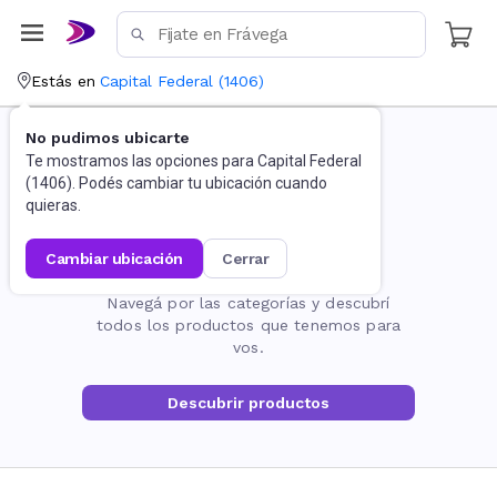
Estás en
Capital Federal
(
1406
)
No pudimos ubicarte
Te mostramos las opciones para
Capital Federal
(
1406
). Podés cambiar tu ubicación cuando
quieras.
cambiar ubicación
cerrar
La página no existe
Navegá por las categorías y descubrí
todos los productos que tenemos para
vos.
Descubrir productos