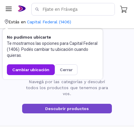
Estás en
Capital Federal
(
1406
)
No pudimos ubicarte
Te mostramos las opciones para
Capital Federal
(
1406
). Podés cambiar tu ubicación cuando
quieras.
cambiar ubicación
cerrar
La página no existe
Navegá por las categorías y descubrí
todos los productos que tenemos para
vos.
Descubrir productos