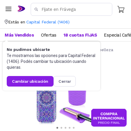
Estás en
Capital Federal
(
1406
)
Más Vendidos
Ofertas
18 cuotas FIJAS
Especial Caf
No pudimos ubicarte
Belleza y Cuidado Corporal
Accesorios de belleza
Te mostramos las opciones para
Capital Federal
(
1406
). Podés cambiar tu ubicación cuando
quieras.
cambiar ubicación
cerrar