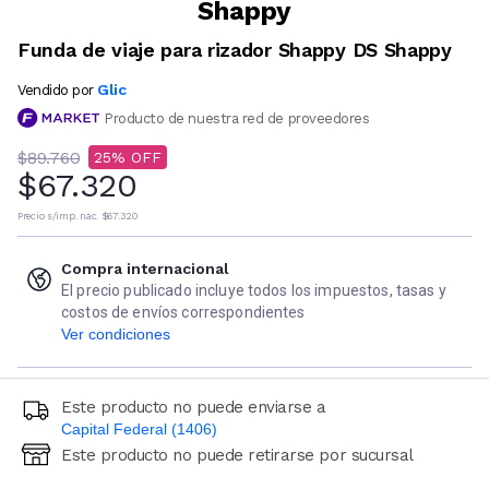
Shappy
Funda de viaje para rizador Shappy DS Shappy
Glic
Vendido por
Producto de nuestra red de proveedores
$89.760
25
$67.320
Precio s/imp. nac.
$67.320
Compra internacional
El precio publicado incluye todos los impuestos, tasas y
costos de envíos correspondientes
Ver condiciones
Este producto no puede enviarse a
Capital Federal (1406)
Este producto no puede retirarse por sucursal
Ingresá código postal (sólo números)