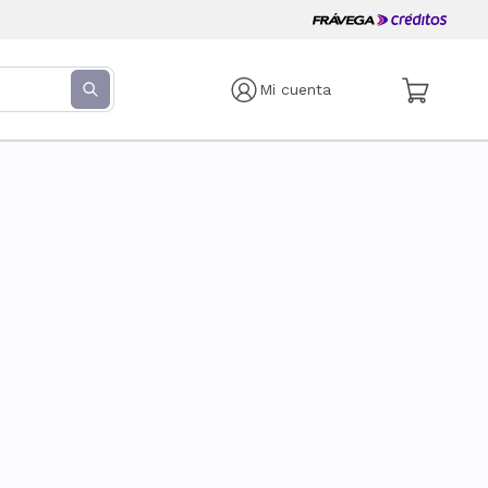
Mi cuenta
s