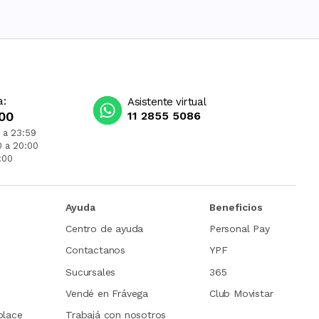
a:
Asistente virtual
00
11 2855 5086
 a 23:59
0 a 20:00
:00
Ayuda
Beneficios
Centro de ayuda
Personal Pay
Contactanos
YPF
Sucursales
365
Vendé en Frávega
Club Movistar
place
Trabajá con nosotros