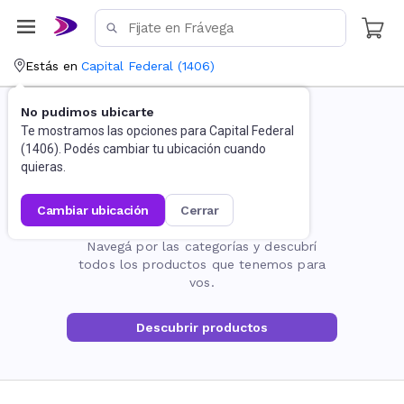
Estás en
Capital Federal
(
1406
)
No pudimos ubicarte
Te mostramos las opciones para
Capital Federal
(
1406
). Podés cambiar tu ubicación cuando
quieras.
cambiar ubicación
cerrar
La página no existe
Navegá por las categorías y descubrí
todos los productos que tenemos para
vos.
Descubrir productos