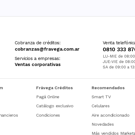
Cobranza de créditos:
Venta telefónic
cobranzas@fravega.com.ar
0810 333 87
LU-MIE de 08:00
Servicios a empresas:
JUE-VIE de 08:0
Ventas corporativas
SA de 09:00 a 13
om
Frávega Créditos
Recomendados
Pagá Online
Smart TV
Catálogo exclusivo
Celulares
nancieros
Condiciones
Aire acondicionado
Novedades
Más vendidos Market