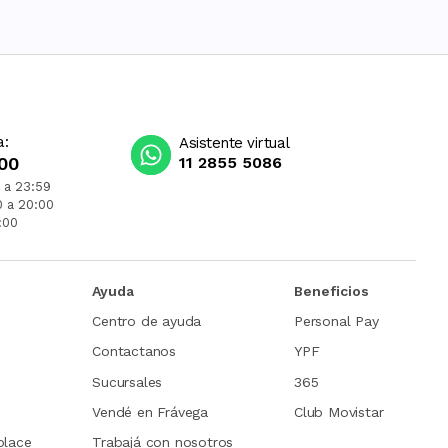
a:
Asistente virtual
00
11 2855 5086
 a 23:59
0 a 20:00
:00
Ayuda
Beneficios
Centro de ayuda
Personal Pay
Contactanos
YPF
Sucursales
365
Vendé en Frávega
Club Movistar
place
Trabajá con nosotros