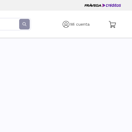
Mi cuenta
s