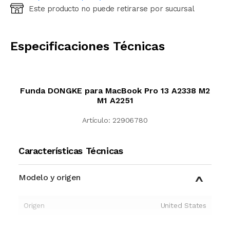
Este producto no puede retirarse por sucursal
Ingresá código postal (sólo números)
CALCULAR
Especificaciones Técnicas
Funda DONGKE para MacBook Pro 13 A2338 M2
M1 A2251
Artículo:
22906780
Características Técnicas
Modelo y origen
Origen
United States