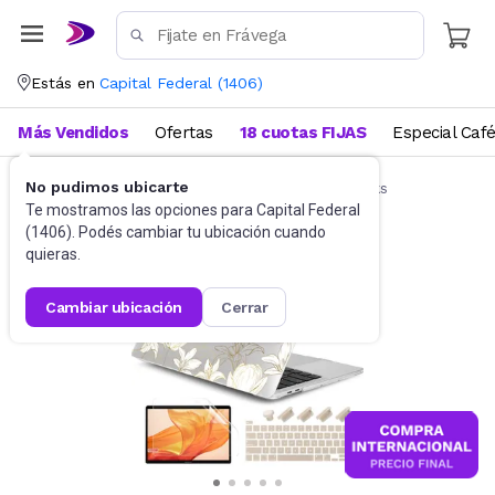
Estás en
Capital Federal
(
1406
)
Más Vendidos
Ofertas
18 cuotas FIJAS
Especial Caf
No pudimos ubicarte
Accesorios de Informática
Funda Notebooks
Te mostramos las opciones para
Capital Federal
(
1406
). Podés cambiar tu ubicación cuando
quieras.
cambiar ubicación
cerrar