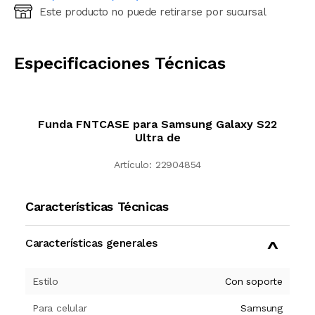
Este producto no puede retirarse por sucursal
Ingresá código postal (sólo números)
CALCULAR
Especificaciones Técnicas
Funda FNTCASE para Samsung Galaxy S22
Ultra de
Artículo:
22904854
Características Técnicas
Características generales
Estilo
Con soporte
Para celular
Samsung