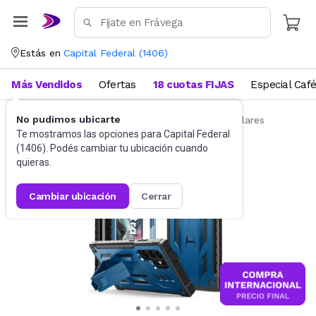
Estás en
Capital Federal
(
1406
)
Más Vendidos
Ofertas
18 cuotas FIJAS
Especial Caf
No pudimos ubicarte
Accesorios para Celulares
Fundas para celulares
Te mostramos las opciones para
Capital Federal
(
1406
). Podés cambiar tu ubicación cuando
quieras.
cambiar ubicación
cerrar