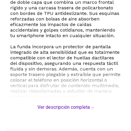
de doble capa que combina un marco frontal
rígido y una carcasa trasera de policarbonato
con bordes de TPU antideslizante. Sus esquinas
reforzadas con bolsas de aire absorben
eficazmente los impactos de caídas
accidentales y golpes cotidianos, manteniendo
tu smartphone intacto en cualquier situación.
La funda incorpora un protector de pantalla
integrado de alta sensibilidad que es totalmente
compatible con el lector de huellas dactilares
del dispositivo, asegurando una respuesta táctil
fluida y sin demoras. Además, cuenta con un
soporte trasero plegable y extraíble que permite
colocar el teléfono en posición horizontal o
vertical para disfrutar de contenido multimedia,
realizar videollamadas o estudiar de manera
cómoda y sin usar las manos.
Ver descripción completa
Su diseño ergonómico con textura
antideslizante proporciona un agarre firme y
seguro, evitando deslizamientos accidentales.
Los recortes precisos garantizan un acceso
rápido y sencillo a todos los puertos, altavoces,