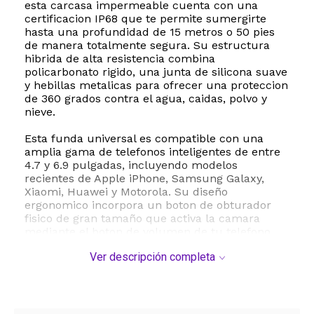
esta carcasa impermeable cuenta con una
certificacion IP68 que te permite sumergirte
hasta una profundidad de 15 metros o 50 pies
de manera totalmente segura. Su estructura
hibrida de alta resistencia combina
policarbonato rigido, una junta de silicona suave
y hebillas metalicas para ofrecer una proteccion
de 360 grados contra el agua, caidas, polvo y
nieve.
Esta funda universal es compatible con una
amplia gama de telefonos inteligentes de entre
4.7 y 6.9 pulgadas, incluyendo modelos
recientes de Apple iPhone, Samsung Galaxy,
Xiaomi, Huawei y Motorola. Su diseño
ergonomico incorpora un boton de obturador
fisico de gran tamaño que activa la camara
mediante el boton de volumen de tu telefono,
permitiendote capturar fotos y videos de alta
Ver descripción completa
resolucion bajo el agua de forma sencilla.
Incluye una correa ajustable para la muñeca
que evita perdidas accidentales durante la
inmersion.