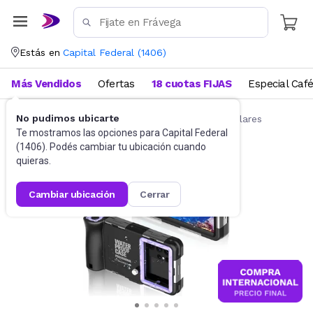
Estás en
Capital Federal
(
1406
)
Más Vendidos
Ofertas
18 cuotas FIJAS
Especial Caf
No pudimos ubicarte
Accesorios para Celulares
Fundas para celulares
Te mostramos las opciones para
Capital Federal
(
1406
). Podés cambiar tu ubicación cuando
quieras.
cambiar ubicación
cerrar