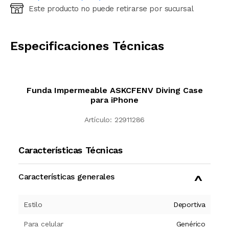
Este producto no puede retirarse por sucursal
Ingresá código postal (sólo números)
CALCULAR
Especificaciones Técnicas
Funda Impermeable ASKCFENV Diving Case
para iPhone
Artículo:
22911286
Características Técnicas
Características generales
Estilo
Deportiva
Para celular
Genérico