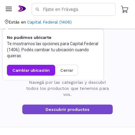
Estás en
Capital Federal
(
1406
)
No pudimos ubicarte
Te mostramos las opciones para
Capital Federal
(
1406
). Podés cambiar tu ubicación cuando
quieras.
cambiar ubicación
cerrar
La página no existe
Navegá por las categorías y descubrí
todos los productos que tenemos para
vos.
Descubrir productos