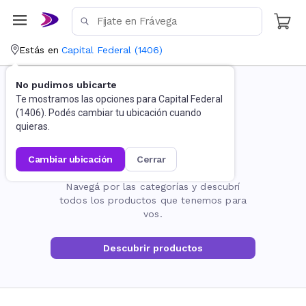
Estás en
Capital Federal
(
1406
)
No pudimos ubicarte
Te mostramos las opciones para
Capital Federal
(
1406
). Podés cambiar tu ubicación cuando
quieras.
cambiar ubicación
cerrar
La página no existe
Navegá por las categorías y descubrí
todos los productos que tenemos para
vos.
Descubrir productos