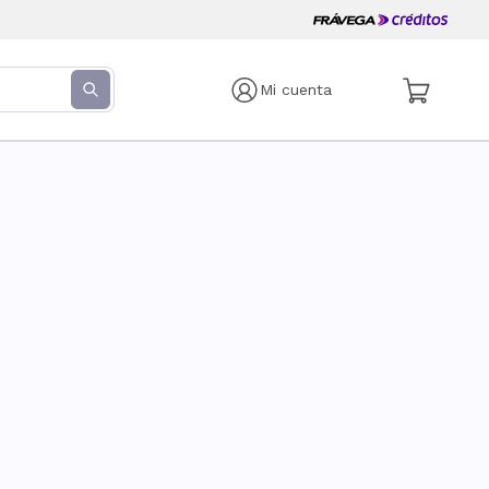
Mi cuenta
s