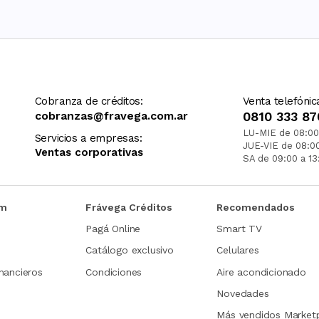
Cobranza de créditos:
Venta telefónic
cobranzas@fravega.com.ar
0810 333 87
LU-MIE de 08:00
Servicios a empresas:
JUE-VIE de 08:0
Ventas corporativas
SA de 09:00 a 13
om
Frávega Créditos
Recomendados
Pagá Online
Smart TV
Catálogo exclusivo
Celulares
nancieros
Condiciones
Aire acondicionado
Novedades
Más vendidos Market