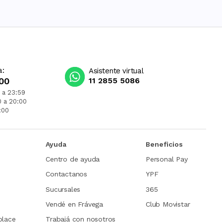
a:
Asistente virtual
00
11 2855 5086
 a 23:59
0 a 20:00
:00
Ayuda
Beneficios
Centro de ayuda
Personal Pay
Contactanos
YPF
Sucursales
365
Vendé en Frávega
Club Movistar
place
Trabajá con nosotros