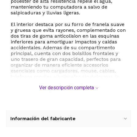
poliester de alta resistencia repele el agua,
manteniendo tu computadora a salvo de
salpicaduras y lluvias ligeras.
El interior destaca por su forro de franela suave
y gruesa que evita rayones, complementado con
dos tiras de goma anticolision en las esquinas
inferiores para amortiguar impactos y caidas
accidentales. Ademas de su compartimento
principal, cuenta con dos bolsillos frontales y
uno trasero de gran capacidad, perfectos para
organizar de manera eficiente accesorios
esenciales como cargadores, mouse, cables,
telefonos moviles y boligrafos sin deformar la
estructura del maletin.
Ver descripción completa
Su diseño ultra delgado y ligero permite
transportarlo facilmente por su asa retractil de
poliuretano, la cual se oculta de forma sencilla
si prefieres deslizar la funda dentro de una
mochila o equipaje de mano. Equipada con
Información del fabricante
cierres YKK de alta calidad, garantiza un
deslizamiento suave y una durabilidad
excepcional a largo plazo. Es compatible con