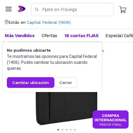
Estás en
Capital Federal
(
1406
)
Más Vendidos
Ofertas
18 cuotas FIJAS
Especial Caf
No pudimos ubicarte
Accesorios de Informática
Funda Notebooks
Te mostramos las opciones para
Capital Federal
(
1406
). Podés cambiar tu ubicación cuando
quieras.
cambiar ubicación
cerrar