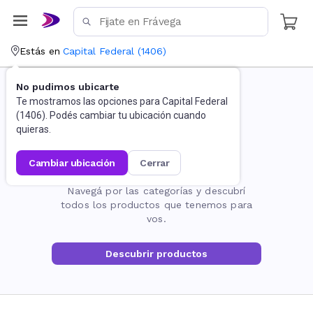
Estás en
Capital Federal
(
1406
)
No pudimos ubicarte
Te mostramos las opciones para
Capital Federal
(
1406
). Podés cambiar tu ubicación cuando
quieras.
cambiar ubicación
cerrar
La página no existe
Navegá por las categorías y descubrí
todos los productos que tenemos para
vos.
Descubrir productos