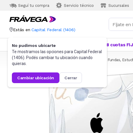
Seguí tu compra
Servicio técnico
Sucursales
Estás en
Capital Federal
(
1406
)
Categorías
Más Vendidos
Ofertas
18 cuotas FI
No pudimos ubicarte
Te mostramos las opciones para
Capital Federal
(
1406
). Podés cambiar tu ubicación cuando
Frávega
Informática
Accesorios de Informática
Fundas, Estuc
quieras.
cambiar ubicación
cerrar