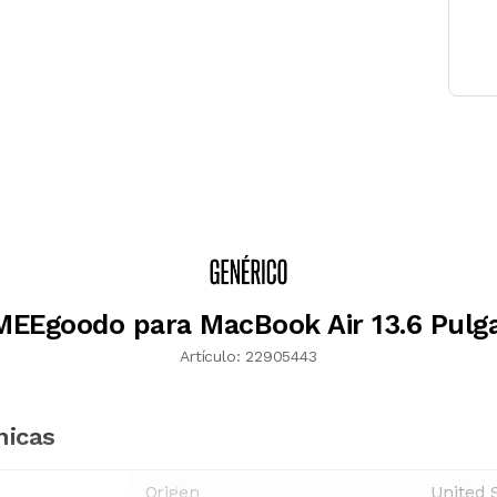
MEEgoodo para MacBook Air 13.6 Pulg
Artículo:
22905443
nicas
Origen
United 