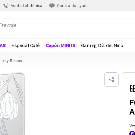
Venta telefónica
Centro de ayuda
JAS
Especial Café
Cupón MINI15
Gaming Día del Niño
hes y Bolsos
F
A
Ve