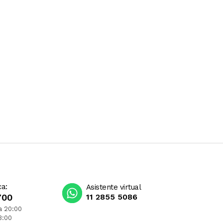
ca:
Asistente virtual
700
11 2855 5086
a 20:00
3:00