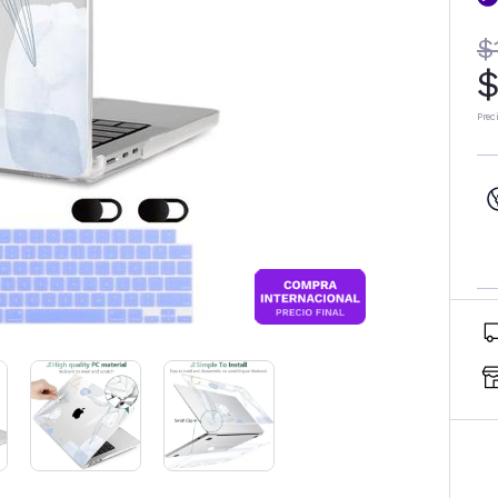
$
$
Prec