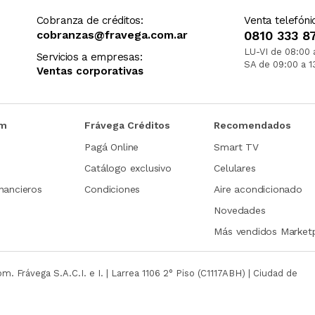
Cobranza de créditos:
Venta telefóni
cobranzas@fravega.com.ar
0810 333 8
LU-VI de 08:00 
Servicios a empresas:
SA de 09:00 a 1
Ventas corporativas
om
Frávega Créditos
Recomendados
Pagá Online
Smart TV
Catálogo exclusivo
Celulares
nancieros
Condiciones
Aire acondicionado
Novedades
Más vendidos Market
com.
Frávega S.A.C.I. e I. | Larrea 1106 2° Piso (C1117ABH) | Ciudad de