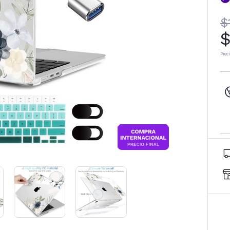
$
$
Prec