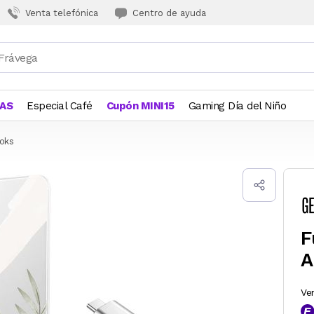
Venta telefónica
Centro de ayuda
JAS
Especial Café
Cupón MINI15
Gaming Día del Niño
oks
F
A
Ve