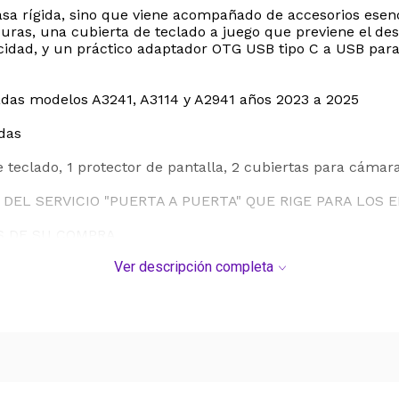
rcasa rígida, sino que viene acompañado de accesorios esen
uras, una cubierta de teclado a juego que previene el des
dad, y un práctico adaptador OTG USB tipo C a USB para c
gadas modelos A3241, A3114 y A2941 años 2023 a 2025
adas
de teclado, 1 protector de pantalla, 2 cubiertas para cám
DEL SERVICIO "PUERTA A PUERTA" QUE RIGE PARA LOS 
S DE SU COMPRA.
Ver descripción completa