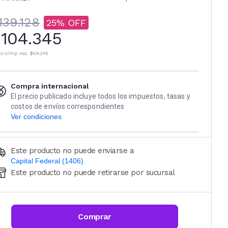
139.128
25
104.345
io s/imp. nac.
$104.345
Compra internacional
El precio publicado incluye todos los impuestos, tasas y
costos de envíos correspondientes
Ver condiciones
Este producto no puede enviarse a
Capital Federal (1406)
Este producto no puede retirarse por sucursal
Ingresá código postal (sólo números)
CALCULAR
Comprar