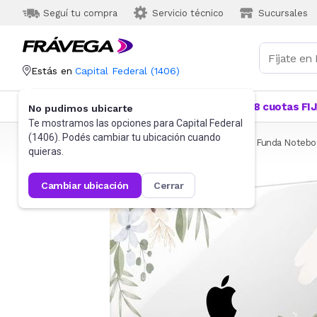
Seguí tu compra
Servicio técnico
Sucursales
Estás en
Capital Federal
(
1406
)
Categorías
Más Vendidos
Ofertas
18 cuotas FI
No pudimos ubicarte
Te mostramos las opciones para
Capital Federal
(
1406
). Podés cambiar tu ubicación cuando
Frávega
Informática
Accesorios de Informática
Funda Notebo
quieras.
cambiar ubicación
cerrar