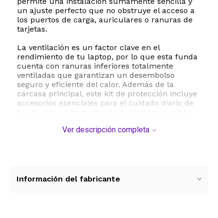
permite una instalación sumamente sencilla y
un ajuste perfecto que no obstruye el acceso a
los puertos de carga, auriculares o ranuras de
tarjetas.
La ventilación es un factor clave en el
rendimiento de tu laptop, por lo que esta funda
cuenta con ranuras inferiores totalmente
ventiladas que garantizan un desembolso
seguro y eficiente del calor. Además de la
carcasa principal, este kit de protección incluye
accesorios esenciales para el cuidado diario de
tu equipo: un protector de pantalla que evita
rayones y suciedad, una cubierta de teclado a
Ver descripción completa
juego para proteger contra el desgaste de las
teclas y el ingreso de polvo, y una práctica
cubierta para cámara web que resguarda tu
privacidad de manera efectiva.
Este modelo es compatible con las versiones de
Información del fabricante
MacBook Pro de 14 pulgadas lanzadas en los
años 2021, 2023 y 2024, abarcando los
procesadores M1, M2, M3 y M4. Es fundamental
verificar el número de modelo ubicado en la