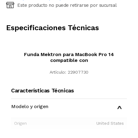
Este producto no puede retirarse por sucursal
Ingresá código postal (sólo números)
CALCULAR
Especificaciones Técnicas
Funda Mektron para MacBook Pro 14
compatible con
Artículo:
22907730
Características Técnicas
Modelo y origen
Origen
United States