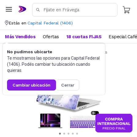
Estás en
Capital Federal
(
1406
)
Más Vendidos
Ofertas
18 cuotas FIJAS
Especial Caf
No pudimos ubicarte
Accesorios de Informática
Funda Notebooks
Te mostramos las opciones para
Capital Federal
(
1406
). Podés cambiar tu ubicación cuando
quieras.
cambiar ubicación
cerrar