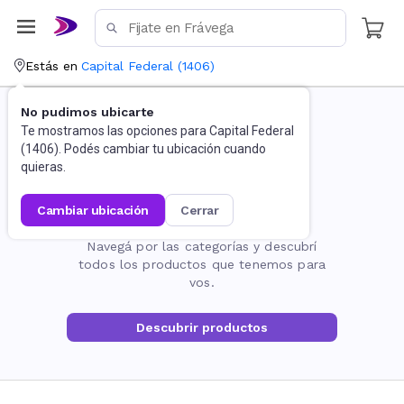
Estás en
Capital Federal
(
1406
)
No pudimos ubicarte
Te mostramos las opciones para
Capital Federal
(
1406
). Podés cambiar tu ubicación cuando
quieras.
cambiar ubicación
cerrar
La página no existe
Navegá por las categorías y descubrí
todos los productos que tenemos para
vos.
Descubrir productos