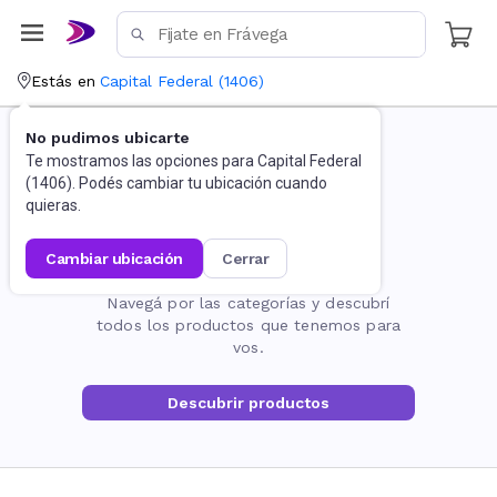
Estás en
Capital Federal
(
1406
)
No pudimos ubicarte
Te mostramos las opciones para
Capital Federal
(
1406
). Podés cambiar tu ubicación cuando
quieras.
cambiar ubicación
cerrar
La página no existe
Navegá por las categorías y descubrí
todos los productos que tenemos para
vos.
Descubrir productos