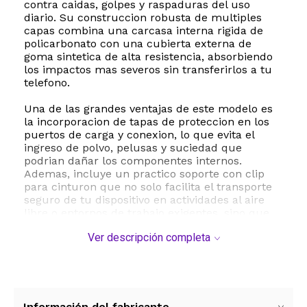
contra caidas, golpes y raspaduras del uso
diario. Su construccion robusta de multiples
capas combina una carcasa interna rigida de
policarbonato con una cubierta externa de
goma sintetica de alta resistencia, absorbiendo
los impactos mas severos sin transferirlos a tu
telefono.
Una de las grandes ventajas de este modelo es
la incorporacion de tapas de proteccion en los
puertos de carga y conexion, lo que evita el
ingreso de polvo, pelusas y suciedad que
podrian dañar los componentes internos.
Ademas, incluye un practico soporte con clip
para cinturon que no solo facilita el transporte
seguro de tu dispositivo en actividades al aire
libre o entornos de trabajo exigentes, sino que
tambien funciona como un soporte de apoyo
Ver descripción completa
para disfrutar de contenido multimedia en
formato manos libres.
Con un diseño pensado para la maxima
durabilidad y un agarre firme que evita
deslizamientos accidentales, esta funda es la
Información del fabricante