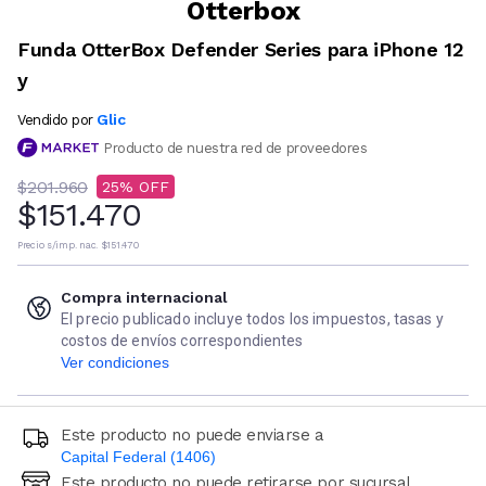
Otterbox
Funda OtterBox Defender Series para iPhone 12
y
Glic
Vendido por
Producto de nuestra red de proveedores
$201.960
25
$151.470
Precio s/imp. nac.
$151.470
Compra internacional
El precio publicado incluye todos los impuestos, tasas y
costos de envíos correspondientes
Ver condiciones
Este producto no puede enviarse a
Capital Federal (1406)
Este producto no puede retirarse por sucursal
Ingresá código postal (sólo números)