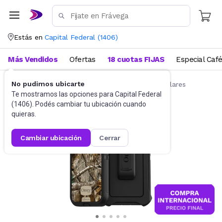
Estás en
Capital Federal
(
1406
)
Más Vendidos
Ofertas
18 cuotas FIJAS
Especial Caf
No pudimos ubicarte
Accesorios para Celulares
Fundas para celulares
Te mostramos las opciones para
Capital Federal
(
1406
). Podés cambiar tu ubicación cuando
quieras.
cambiar ubicación
cerrar