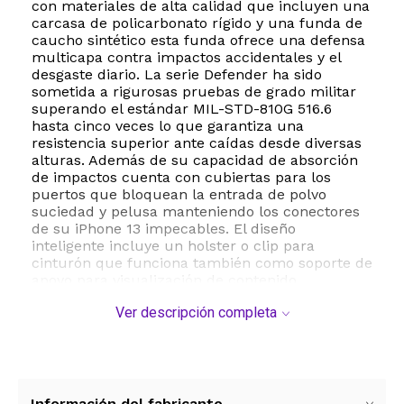
con materiales de alta calidad que incluyen una
carcasa de policarbonato rígido y una funda de
caucho sintético esta funda ofrece una defensa
multicapa contra impactos accidentales y el
desgaste diario. La serie Defender ha sido
sometida a rigurosas pruebas de grado militar
superando el estándar MIL-STD-810G 516.6
hasta cinco veces lo que garantiza una
resistencia superior ante caídas desde diversas
alturas. Además de su capacidad de absorción
de impactos cuenta con cubiertas para los
puertos que bloquean la entrada de polvo
suciedad y pelusa manteniendo los conectores
de su iPhone 13 impecables. El diseño
inteligente incluye un holster o clip para
cinturón que funciona también como soporte de
apoyo para visualización de contenido
multimedia manos libres. A pesar de su
Ver descripción completa
robustez la funda es compatible con la carga
inalámbrica permitiendo recargar la batería sin
necesidad de retirar el protector. Con un
compromiso hacia la sostenibilidad el producto
integra un 50 por ciento de plástico reciclado
manteniendo la durabilidad legendaria de la
Información del fabricante