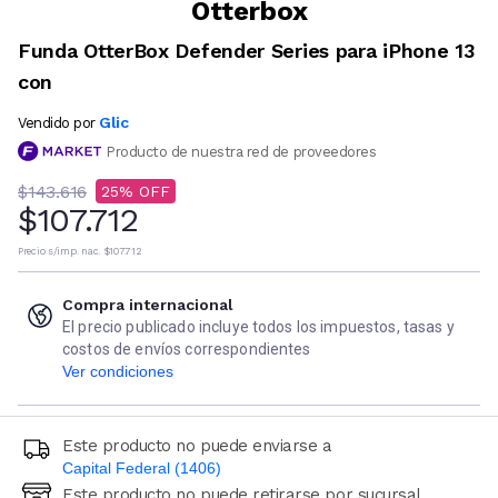
Otterbox
Funda OtterBox Defender Series para iPhone 13
con
Glic
Vendido por
Producto de nuestra red de proveedores
$143.616
25
$107.712
Precio s/imp. nac.
$107.712
Compra internacional
El precio publicado incluye todos los impuestos, tasas y
costos de envíos correspondientes
Ver condiciones
Este producto no puede enviarse a
Capital Federal (1406)
Este producto no puede retirarse por sucursal
Ingresá código postal (sólo números)