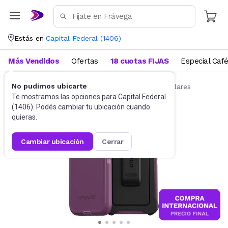
Estás en
Capital Federal
(
1406
)
Más Vendidos
Ofertas
18 cuotas FIJAS
Especial Caf
No pudimos ubicarte
Accesorios para Celulares
Fundas para celulares
Te mostramos las opciones para
Capital Federal
(
1406
). Podés cambiar tu ubicación cuando
quieras.
cambiar ubicación
cerrar