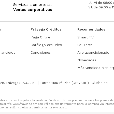
LU-VI de 08:00 
Servicios a empresas:
SA de 09:00 a 1
Ventas corporativas
om
Frávega Créditos
Recomendados
Pagá Online
Smart TV
Catálogo exclusivo
Celulares
nancieros
Condiciones
Aire acondicionado
Novedades
Más vendidos Market
com.
Frávega S.A.C.I. e I. | Larrea 1106 2° Piso (C1117ABH) | Ciudad de
blicados está sujeta a la verificación de stock. Los precios online y los planes de
m.ar y/o www.fravega.com son válidos exclusivamente para la compra vía intern
iones están sujetas a cambios sin previo aviso.