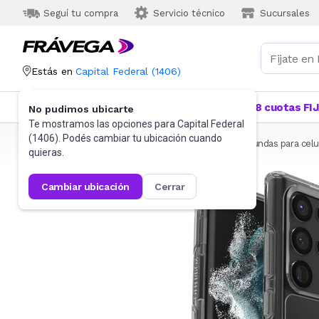
Seguí tu compra
Servicio técnico
Sucursales
Estás en
Capital Federal
(
1406
)
Categorías
Más Vendidos
Ofertas
18 cuotas FI
No pudimos ubicarte
Te mostramos las opciones para
Capital Federal
(
1406
). Podés cambiar tu ubicación cuando
Frávega
Celulares
Accesorios para Celulares
Fundas para celu
quieras.
cambiar ubicación
cerrar