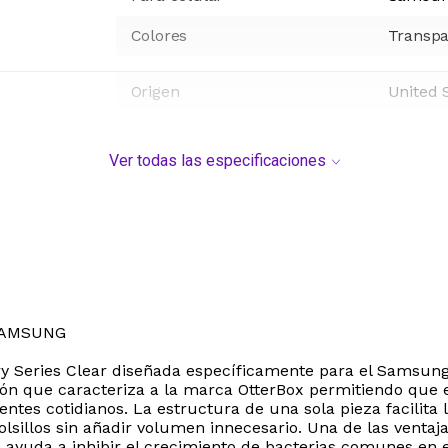
Colores
Transpa
Origen
United 
Ver todas las especificaciones
SAMSUNG
ry Series Clear diseñada específicamente para el Samsung
ión que caracteriza a la marca OtterBox permitiendo que e
s cotidianos. La estructura de una sola pieza facilita l
lsillos sin añadir volumen innecesario. Una de las ventaj
 ayuda a inhibir el crecimiento de bacterias comunes en e