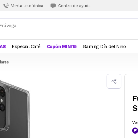
Venta telefónica
Centro de ayuda
JAS
Especial Café
Cupón MINI15
Gaming Día del Niño
lares
F
S
Ve