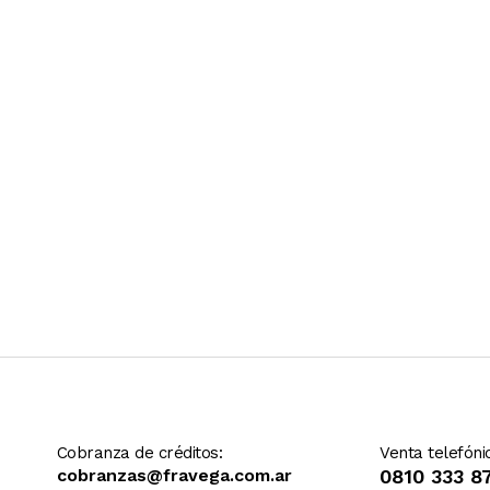
Ver más contenido
Cobranza de créditos:
Venta telefóni
cobranzas@fravega.com.ar
0810 333 8