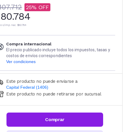
107.712
25
80.784
io s/imp. nac.
$80.784
Compra internacional
El precio publicado incluye todos los impuestos, tasas y
costos de envíos correspondientes
Ver condiciones
Este producto no puede enviarse a
Capital Federal (1406)
Este producto no puede retirarse por sucursal
Ingresá código postal (sólo números)
CALCULAR
Comprar