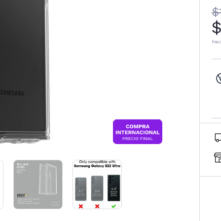
$
$
Prec