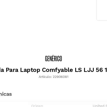
a Para Laptop Comfyable LS LJJ 56 1
Artículo:
22906081
nicas
Origen
United 