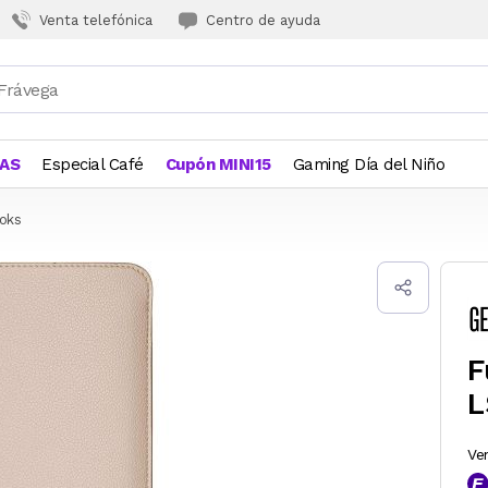
Venta telefónica
Centro de ayuda
JAS
Especial Café
Cupón MINI15
Gaming Día del Niño
oks
F
L
Ve