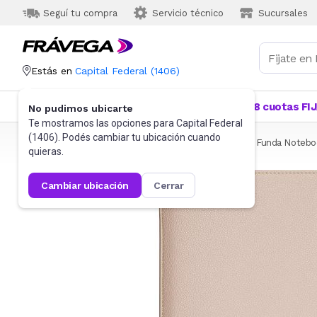
Seguí tu compra
Servicio técnico
Sucursales
Estás en
Capital Federal
(
1406
)
Categorías
Más Vendidos
Ofertas
18 cuotas FI
No pudimos ubicarte
Te mostramos las opciones para
Capital Federal
(
1406
). Podés cambiar tu ubicación cuando
Frávega
Informática
Accesorios de Informática
Funda Notebo
quieras.
cambiar ubicación
cerrar