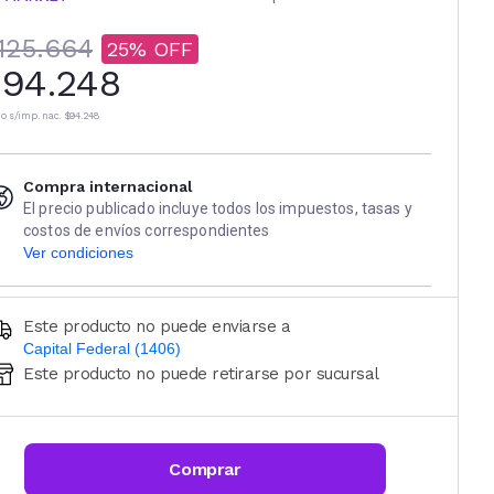
125.664
25
94.248
io s/imp. nac.
$94.248
Compra internacional
El precio publicado incluye todos los impuestos, tasas y
costos de envíos correspondientes
Ver condiciones
Este producto no puede enviarse a
Capital Federal (1406)
Este producto no puede retirarse por sucursal
Ingresá código postal (sólo números)
CALCULAR
Comprar