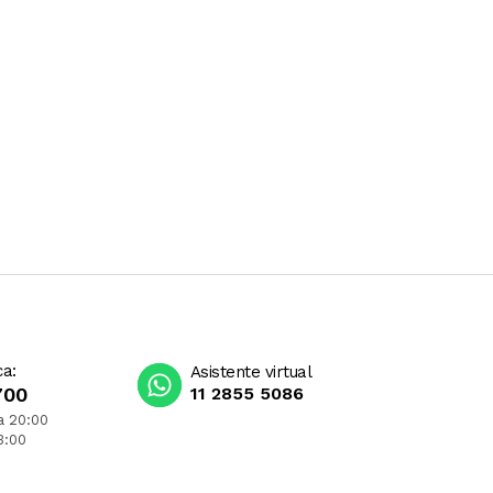
ca:
Asistente virtual
700
11 2855 5086
a 20:00
3:00