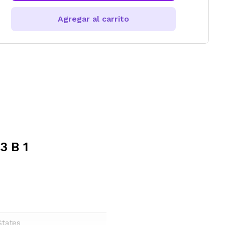
Agregar al carrito
3 B 1
States