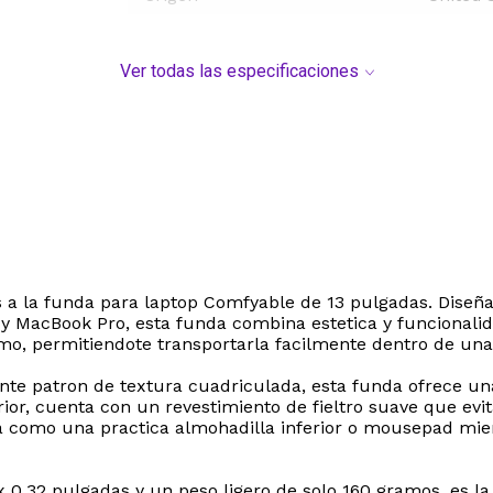
Ver todas las especificaciones
cias a la funda para laptop Comfyable de 13 pulgadas. Dis
 MacBook Pro, esta funda combina estetica y funcionalida
o, permitiendote transportarla facilmente dentro de una 
gante patron de textura cuadriculada, esta funda ofrece un
r, cuenta con un revestimiento de fieltro suave que evit
la como una practica almohadilla inferior o mousepad mie
 0.32 pulgadas y un peso ligero de solo 160 gramos, es la