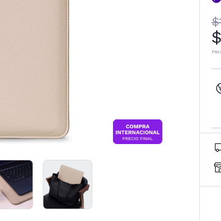
$
$
Prec