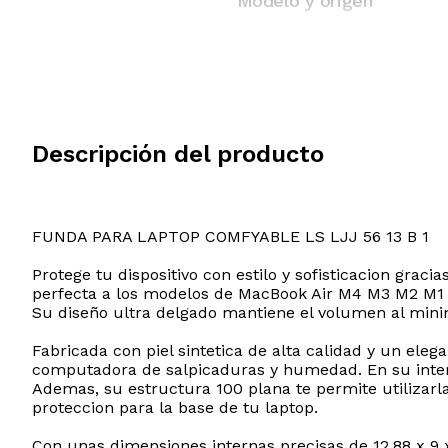
Modelo y origen
Descripción del producto
FUNDA PARA LAPTOP COMFYABLE LS LJJ 56 13 B 1
Protege tu dispositivo con estilo y sofisticacion gra
perfecta a los modelos de MacBook Air M4 M3 M2 M1 y
Su diseño ultra delgado mantiene el volumen al minim
Fabricada con piel sintetica de alta calidad y un ele
computadora de salpicaduras y humedad. En su interio
Ademas, su estructura 100 plana te permite utilizar
proteccion para la base de tu laptop.
Con unas dimensiones internas precisas de 12.88 x 9 x