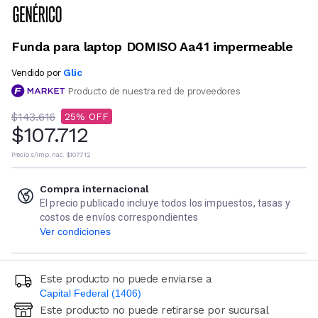
Funda para laptop DOMISO Aa41 impermeable
Glic
Vendido por
Producto de nuestra red de proveedores
$143.616
25
$107.712
Precio s/imp. nac.
$107.712
Compra internacional
El precio publicado incluye todos los impuestos, tasas y
costos de envíos correspondientes
Ver condiciones
Este producto no puede enviarse a
Capital Federal (1406)
Este producto no puede retirarse por sucursal
Ingresá código postal (sólo números)