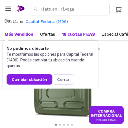
Estás en
Capital Federal
(
1406
)
Más Vendidos
Ofertas
18 cuotas FIJAS
Especial Caf
No pudimos ubicarte
Accesorios de Informática
Funda Notebooks
Te mostramos las opciones para
Capital Federal
(
1406
). Podés cambiar tu ubicación cuando
quieras.
cambiar ubicación
cerrar