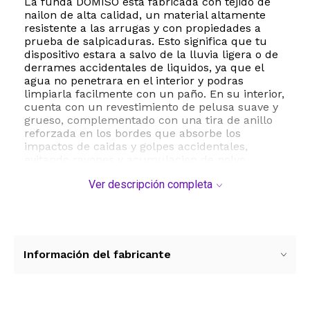
La funda DOMISO esta fabricada con tejido de
nailon de alta calidad, un material altamente
resistente a las arrugas y con propiedades a
prueba de salpicaduras. Esto significa que tu
dispositivo estara a salvo de la lluvia ligera o de
derrames accidentales de liquidos, ya que el
agua no penetrara en el interior y podras
limpiarla facilmente con un paño. En su interior,
cuenta con un revestimiento de pelusa suave y
grueso, complementado con una tira de anillo
reforzada en los bordes que absorbe los
impactos de caidas y golpes accidentales,
evitando rayones y acumulacion de polvo.
Ver descripción completa
Ademas de su compartimento principal, este
modelo incluye un practico bolsillo frontal y una
bolsa de accesorios independiente. Este espacio
adicional es perfecto para organizar de manera
eficiente tus cargadores, cables de datos,
mouse, boligrafos y telefono movil, manteniendo
Información del fabricante
todo al alcance de la mano sin deformar la
estructura de la funda. Su manija elastica de
alta resistencia y sus cremalleras
bidireccionales de deslizamiento suave