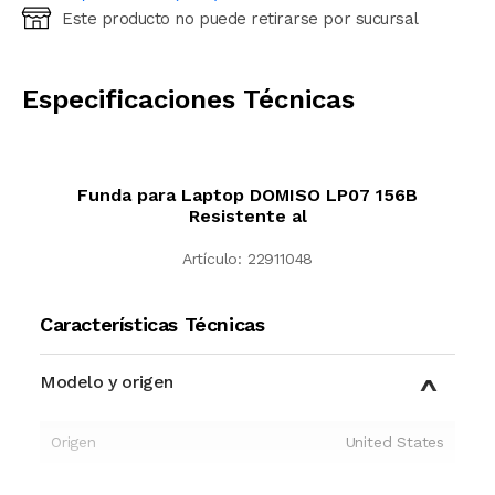
Este producto no puede retirarse por sucursal
Ingresá código postal (sólo números)
CALCULAR
Especificaciones Técnicas
Funda para Laptop DOMISO LP07 156B
Resistente al
Artículo:
22911048
Características Técnicas
Modelo y origen
Origen
United States