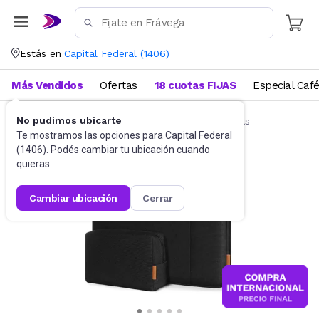
Estás en
Capital Federal
(
1406
)
Más Vendidos
Ofertas
18 cuotas FIJAS
Especial Caf
No pudimos ubicarte
Accesorios de Informática
Funda Notebooks
Te mostramos las opciones para
Capital Federal
(
1406
). Podés cambiar tu ubicación cuando
quieras.
cambiar ubicación
cerrar