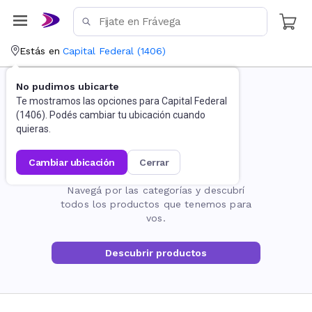
Estás en
Capital Federal
(
1406
)
No pudimos ubicarte
Te mostramos las opciones para
Capital Federal
(
1406
). Podés cambiar tu ubicación cuando
quieras.
cambiar ubicación
cerrar
La página no existe
Navegá por las categorías y descubrí
todos los productos que tenemos para
vos.
Descubrir productos