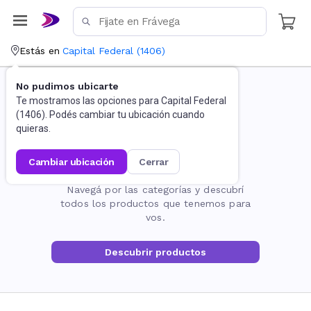
Estás en
Capital Federal
(
1406
)
No pudimos ubicarte
Te mostramos las opciones para
Capital Federal
(
1406
). Podés cambiar tu ubicación cuando
quieras.
cambiar ubicación
cerrar
La página no existe
Navegá por las categorías y descubrí
todos los productos que tenemos para
vos.
Descubrir productos