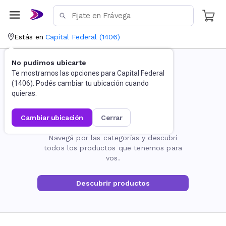
Estás en
Capital Federal
(
1406
)
No pudimos ubicarte
Te mostramos las opciones para
Capital Federal
(
1406
). Podés cambiar tu ubicación cuando
quieras.
cambiar ubicación
cerrar
La página no existe
Navegá por las categorías y descubrí
todos los productos que tenemos para
vos.
Descubrir productos