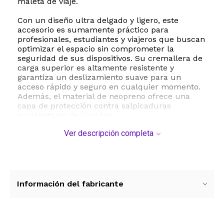
maleta de viaje.
Con un diseño ultra delgado y ligero, este
accesorio es sumamente práctico para
profesionales, estudiantes y viajeros que buscan
optimizar el espacio sin comprometer la
seguridad de sus dispositivos. Su cremallera de
carga superior es altamente resistente y
garantiza un deslizamiento suave para un
acceso rápido y seguro en cualquier momento.
Además, el material de neopreno ofrece una
capa de protección contra salpicaduras
accidentales de líquidos.
Ver descripción completa
Esta funda es ampliamente compatible con una
gran variedad de dispositivos de hasta 13
pulgadas, incluyendo MacBook Pro, MacBook Air,
iPad Pro y diversas marcas de notebooks y
ultrabooks del mercado. Sus dimensiones
externas son de 35 x 24.6 x 2 centímetros,
Información del fabricante
mientras que las dimensiones internas de 33.7 x
23.3 x 1.5 centímetros aseguran un ajuste
preciso y firme para evitar movimientos internos
bruscos. Con un peso de tan solo 100 gramos,