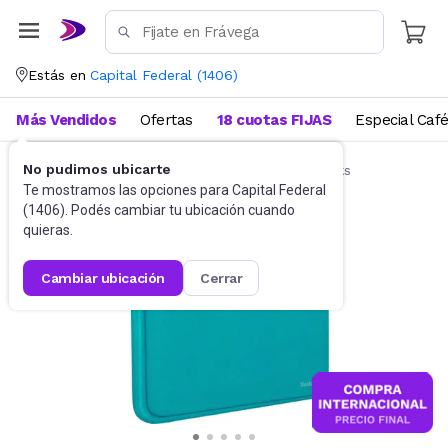
Estás en
Capital Federal
(
1406
)
Más Vendidos
Ofertas
18 cuotas FIJAS
Especial Caf
No pudimos ubicarte
Accesorios de Informática
Funda Notebooks
Te mostramos las opciones para
Capital Federal
(
1406
). Podés cambiar tu ubicación cuando
quieras.
cambiar ubicación
cerrar