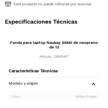
Este producto no puede retirarse por sucursal
Ingresá código postal (sólo números)
CALCULAR
Especificaciones Técnicas
Funda para laptop Naukay 56kkl de neopreno
de 13
Artículo:
22905917
Características Técnicas
Modelo y origen
Origen
United States