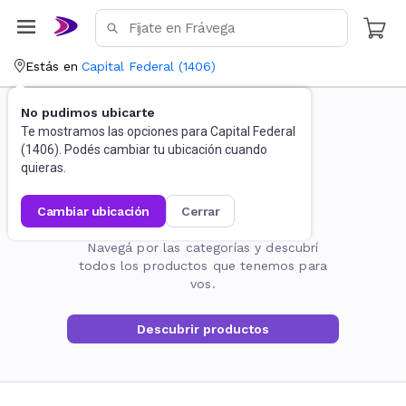
Estás en
Capital Federal
(
1406
)
No pudimos ubicarte
Te mostramos las opciones para
Capital Federal
(
1406
). Podés cambiar tu ubicación cuando
quieras.
cambiar ubicación
cerrar
La página no existe
Navegá por las categorías y descubrí
todos los productos que tenemos para
vos.
Descubrir productos