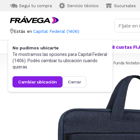
Seguí tu compra
Servicio técnico
Sucursales
Estás en
Capital Federal
(
1406
)
Categorías
Más Vendidos
Ofertas
18 cuotas FI
No pudimos ubicarte
Te mostramos las opciones para
Capital Federal
(
1406
). Podés cambiar tu ubicación cuando
Frávega
Informática
Accesorios de Informática
Funda Notebo
quieras.
cambiar ubicación
cerrar