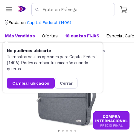
Estás en
Capital Federal
(
1406
)
Más Vendidos
Ofertas
18 cuotas FIJAS
Especial Caf
No pudimos ubicarte
Accesorios de Informática
Funda Notebooks
Te mostramos las opciones para
Capital Federal
(
1406
). Podés cambiar tu ubicación cuando
quieras.
cambiar ubicación
cerrar