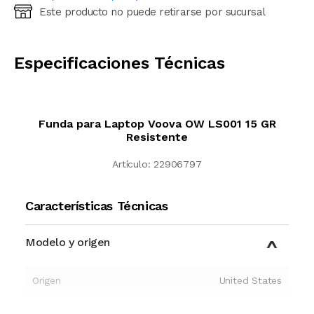
Este producto no puede retirarse por sucursal
Ingresá código postal (sólo números)
CALCULAR
Especificaciones Técnicas
Funda para Laptop Voova OW LS001 15 GR
Resistente
Artículo:
22906797
Características Técnicas
Modelo y origen
Origen
United States