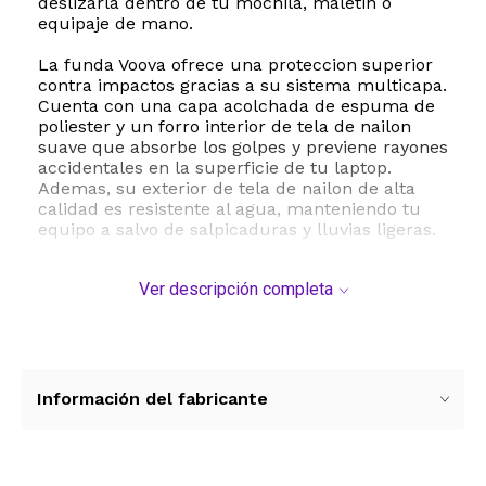
deslizarla dentro de tu mochila, maletin o
equipaje de mano.
La funda Voova ofrece una proteccion superior
contra impactos gracias a su sistema multicapa.
Cuenta con una capa acolchada de espuma de
poliester y un forro interior de tela de nailon
suave que absorbe los golpes y previene rayones
accidentales en la superficie de tu laptop.
Ademas, su exterior de tela de nailon de alta
calidad es resistente al agua, manteniendo tu
equipo a salvo de salpicaduras y lluvias ligeras.
Para una organizacion optima, incorpora dos
Ver descripción completa
bolsillos frontales espaciosos donde podras
guardar de manera ordenada todos tus
accesorios esenciales como el cargador, mouse,
cables, telefono celular, tarjetas de memoria y
discos duros externos. Sus costuras reforzadas
en los puntos de mayor tension y sus cierres de
Información del fabricante
alta calidad garantizan una larga durabilidad y
un deslizamiento suave en todo momento.
ESTE PRODUCTO VIENE DE USA DENTRO DEL