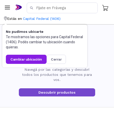
Estás en
Capital Federal
(
1406
)
No pudimos ubicarte
Te mostramos las opciones para
Capital Federal
(
1406
). Podés cambiar tu ubicación cuando
quieras.
cambiar ubicación
cerrar
La página no existe
Navegá por las categorías y descubrí
todos los productos que tenemos para
vos.
Descubrir productos