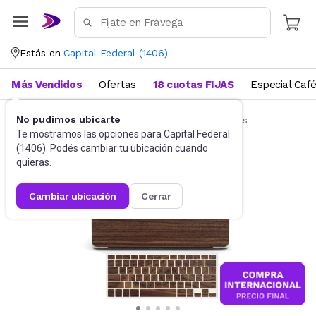
Estás en
Capital Federal
(
1406
)
Más Vendidos
Ofertas
18 cuotas FIJAS
Especial Caf
No pudimos ubicarte
Accesorios de Informática
Funda Notebooks
Te mostramos las opciones para
Capital Federal
(
1406
). Podés cambiar tu ubicación cuando
quieras.
cambiar ubicación
cerrar