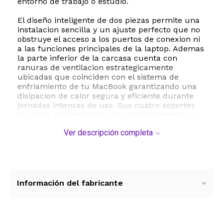
entorno de trabajo o estudio.
El diseño inteligente de dos piezas permite una
instalacion sencilla y un ajuste perfecto que no
obstruye el acceso a los puertos de conexion ni
a las funciones principales de la laptop. Ademas
la parte inferior de la carcasa cuenta con
ranuras de ventilacion estrategicamente
ubicadas que coinciden con el sistema de
enfriamiento de tu MacBook garantizando una
disipacion de calor segura y eficiente durante
jornadas intensas de uso. Sus cuatro soportes
de goma antideslizantes elevan ligeramente el
equipo mejorando la circulacion del aire y
Ver descripción completa
brindando mayor estabilidad sobre cualquier
superficie plana.
Esta funda es la opcion ideal para profesionales
y estudiantes que buscan mantener su
MacBook Pro de 14 pulgadas impecable y
Información del fabricante
segura durante el transporte diario. Su
estructura ligera no añade volumen innecesario
facilitando su traslado en mochilas o maletines.