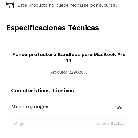
Este producto no puede retirarse por sucursal
Ingresá código postal (sólo números)
CALCULAR
Especificaciones Técnicas
Funda protectora Bandless para MacBook Pro
14
Artículo:
22902815
Características Técnicas
Modelo y origen
Origen
United States